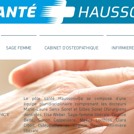
SAGE FEMME
CABINET D'OSTEOPATHIQUE
INFIRMIERE
Le pôle santé Haussonville se compose d'une
équipe pluridisciplinaire comprenant les docteurs
Marie-Laure Seris Soret et Gilles Soret Chirurgiens
ancy
dentistes; Elsa Weber, Sage-femme libérale; Camille
Belle, Simon Cappelaere, Maëva Lorthios, Clara
Ciboit Ostéopathes et Virginie Ravon, Infirmière
libérale.